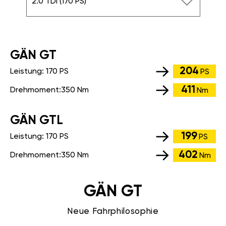
2.0 TDI (170 PS)
GÄN GT
204
Leistung:
170 PS
PS
411
Drehmoment:
350 Nm
Nm
GÄN GTL
199
Leistung:
170 PS
PS
402
Drehmoment:
350 Nm
Nm
GÄN GT
Neue Fahrphilosophie