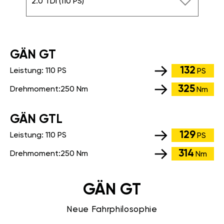
2.0 TDI (110 PS)
GÄN GT
132
Leistung:
110 PS
PS
325
Drehmoment:
250 Nm
Nm
GÄN GTL
129
Leistung:
110 PS
PS
314
Drehmoment:
250 Nm
Nm
GÄN GT
Neue Fahrphilosophie