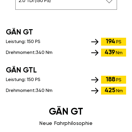
2.0 TDI (150 PS)
GÄN GT
194
Leistung:
150 PS
PS
439
Drehmoment:
340 Nm
Nm
GÄN GTL
188
Leistung:
150 PS
PS
425
Drehmoment:
340 Nm
Nm
GÄN GT
Neue Fahrphilosophie