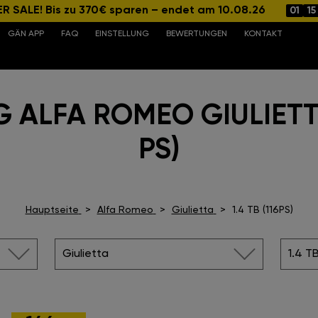
 SALE! Bis zu 370€ sparen – endet am 10.08.26
01
15
GÄN APP
FAQ
EINSTELLUNG
BEWERTUNGEN
KONTAKT
 ALFA ROMEO GIULIETTA 
PS)
Hauptseite
Alfa Romeo
Giulietta
1.4 TB (116PS)
Giulietta
1.4 TB