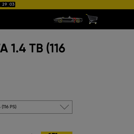
29
02
1.4 TB (116
 (116 PS)