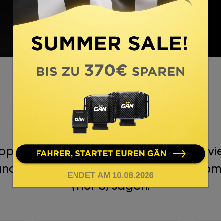
ANLEITUNG ZUM EINBAU
BEWERTUNGEN
 vertrauen seit mehr als 12 Jahren vi
unden über das Chiptuning für Alfa Rome
(116PS) sagen.