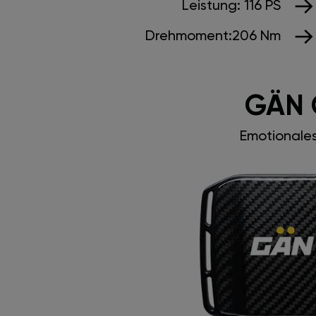
Leistung:
116 PS
Drehmoment:
206 Nm
GÄN 
Emotionale