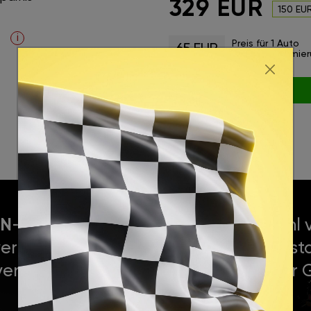
329 EUR
150 EU
i
Preis für 1 Auto
65 EUR
(Umprogrammier
KAUFEN
N
-Moduls ist einfach und kann sowohl v
erkstatt durchgeführt werden. Die Instal
vergleichbar mit dem Austausch einer
Wechseln einer Batterie.