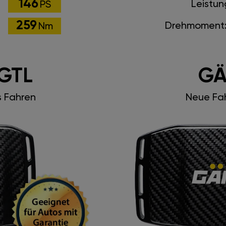
146
Leistun
PS
259
Drehmoment
Nm
GTL
GÄ
s Fahren
Neue Fah