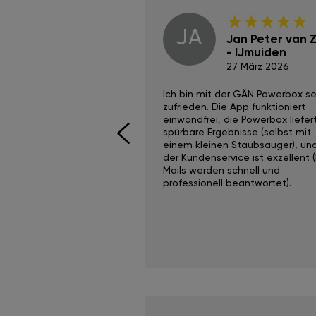
JA
Dino Wilmot New
Jan Peter van Zi
York
- IJmuiden
29 Dez 2023
27 März 2026
ith the Gan Ga +
Ich bin mit der GÄN Powerbox se
I would recommend this
zufrieden. Die App funktioniert
yone. Gan tuning is
einwandfrei, die Powerbox liefer
 unlike the crappy ones
spürbare Ergebnisse (selbst mit
 on Ebay.
einem kleinen Staubsauger), un
der Kundenservice ist exzellent (
Mails werden schnell und
professionell beantwortet).