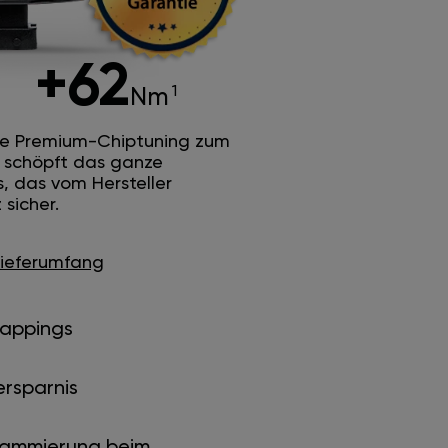
+62
Nm
he Premium-Chiptuning zum
Es schöpft das ganze
s, das vom Hersteller
sicher.
Lieferumfang
Mappings
ersparnis
rammierung beim