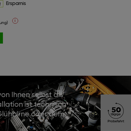
Ersparnis
R
i
ung)
on Ihnen selbst als
lation ist technisch
 Glühbirne oder dem