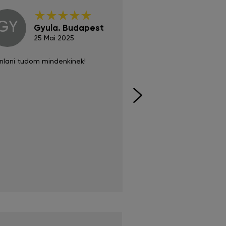
GY
GE
Gyula. Budapest
Gerha
Regen
25 Mai 2025
02 Juni 
nlani tudom mindenkinek!
Absolut zu empfehlen
fühlt sich agiler und sp