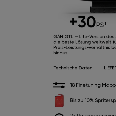
+30
PS
GÄN GTL — Lite-Version des
die beste Lösung weltweit f
Preis-Leistungs-Verhältnis b
hinaus.
Technische Daten
LIEF
18 Finetuning Mapp
Bis zu 10% Spritersp
2x Umprogrammier