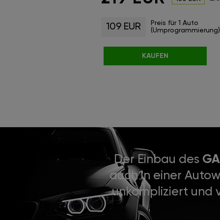
Preis für 1 Auto
109 EUR
(Umprogrammierung)
KAUFEN
Der Einbau des
GA
auch in einer Autow
unkompliziert und 