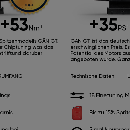
+53
+35
Nm
PS
 Spitzenmodells GÄN GT,
GÄN GT ist das deutsc
ür Chiptuning was das
erschwinglichen Preis. 
etrifftund darüber
Potential des Motors au
angeboten wurde. Ganz 
ERUMFANG
Technische Daten
ings
18 Finetuning 
arnis
Bis zu 15% Sprit
ung bei
5 mal Neuprog