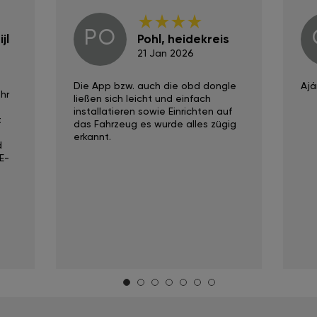
PO
jl
Pohl, heidekreis
21 Jan 2026
Die App bzw. auch die obd dongle
Ajá
hr
ließen sich leicht und einfach
installatieren sowie Einrichten auf
t
das Fahrzeug es wurde alles zügig
erkannt.
d
E-