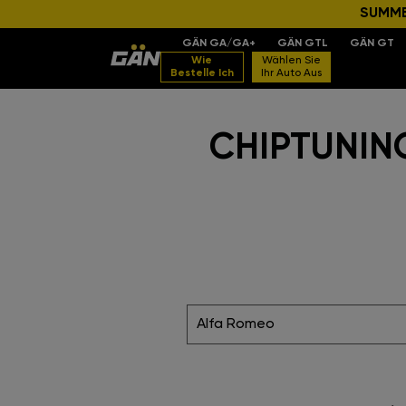
SUMMER
GÄN GA/GA+
GÄN GTL
GÄN GT
Wie
Wählen Sie
Bestelle Ich
Ihr Auto Aus
CHIPTUNING
Alfa Romeo