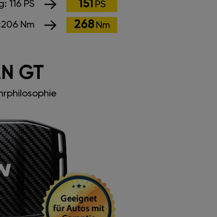
151
g:
116 PS
PS
268
:
206 Nm
Nm
N GT
rphilosophie