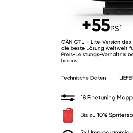
+55
PS
GÄN GTL — Lite-Version des
die beste Lösung weltweit f
Preis-Leistungs-Verhältnis b
hinaus.
Technische Daten
LIEF
18 Finetuning Mapp
Bis zu 10% Spritersp
2x Umprogrammier