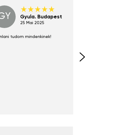
GY
GE
Gyula. Budapest
Gerha
Regen
25 Mai 2025
02 Juni 
nlani tudom mindenkinek!
Absolut zu empfehlen
fühlt sich agiler und sp