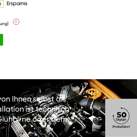
Ersparnis
R
i
ung)
on Ihnen selbst als
lation ist technisch
 Glühbirne oder dem