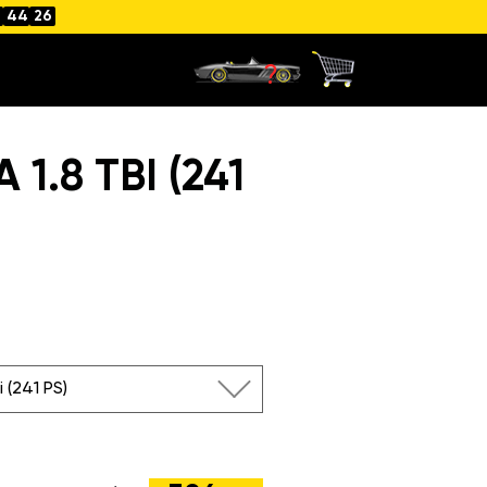
44
25
1.8 TBI (241
i (241 PS)