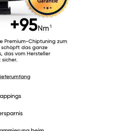
+95
Nm
he Premium-Chiptuning zum
Es schöpft das ganze
s, das vom Hersteller
sicher.
Lieferumfang
Mappings
ersparnis
rammierung beim