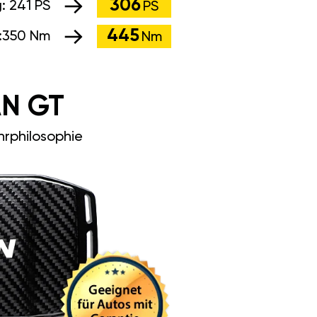
306
g:
241 PS
PS
445
:
350 Nm
Nm
N GT
rphilosophie