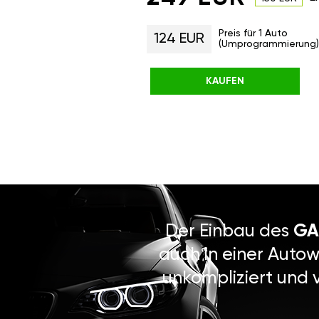
Preis für 1 Auto
124 EUR
(Umprogrammierung)
KAUFEN
Der Einbau des
GA
auch in einer Autow
unkompliziert und 