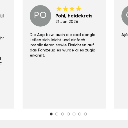
PO
jl
Pohl, heidekreis
21 Jan 2026
Die App bzw. auch die obd dongle
Ajá
hr
ließen sich leicht und einfach
installatieren sowie Einrichten auf
t
das Fahrzeug es wurde alles zügig
erkannt.
d
E-