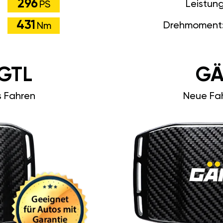
296
Leistun
PS
431
Drehmoment
Nm
GTL
GÄ
s Fahren
Neue Fah