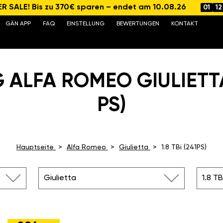
 SALE! Bis zu 370€ sparen – endet am 10.08.26
01
12
GÄN APP
FAQ
EINSTELLUNG
BEWERTUNGEN
KONTAKT
ALFA ROMEO GIULIETTA 
PS)
Hauptseite
Alfa Romeo
Giulietta
1.8 TBi (241PS)
Giulietta
1.8 TB