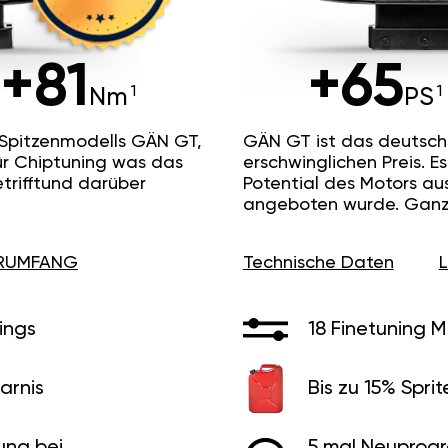
+81
+65
Nm
PS
 Spitzenmodells GÄN GT,
GÄN GT ist das deutsc
ür Chiptuning was das
erschwinglichen Preis. 
etrifftund darüber
Potential des Motors au
angeboten wurde. Ganz 
ERUMFANG
Technische Daten
ings
18 Finetuning 
arnis
Bis zu 15% Sprit
ung bei
5 mal Neuprog