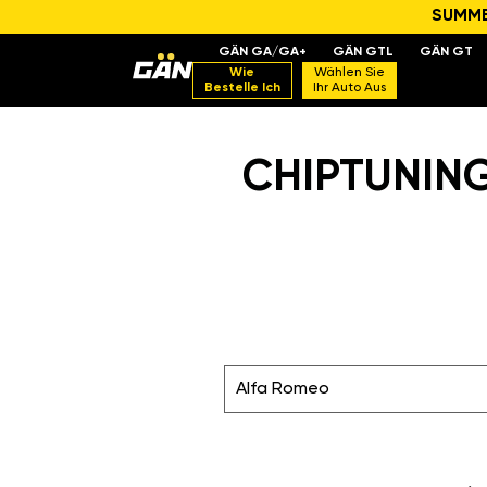
SUMMER
GÄN GA/GA+
GÄN GTL
GÄN GT
Wie
Wählen Sie
Bestelle Ich
Ihr Auto Aus
CHIPTUNING 
Alfa Romeo