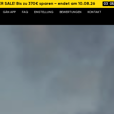
 SALE! Bis zu 370€ sparen – endet am 10.08.26
03
05
GÄN APP
FAQ
EINSTELLUNG
BEWERTUNGEN
KONTAKT