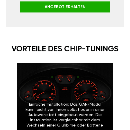
ANGEBOT ERHALTEN
VORTEILE DES CHIP-TUNINGS
Einfache Installation: Das GAN-Modul
kann leicht von Ihnen selbst oder in einer
Autowerkstatt eingebaut werden. Die
Installation ist vergleichbar mit dem
Wechseln einer Glühbirne oder Batterie.