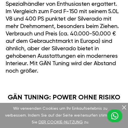
Spezialhändler von Enthusiasten ergattert.
Im Vergleich zum Ford F-150 mit seinem 5.0L
V8 und 400 PS punktet der Silverado mit
mehr Drehmoment, besonders beim Ziehen.
Verbrauch und Preis (ca. 40.000-50.000 €
auf dem Gebrauchtmarkt in Europa) sind
ähnlich, aber der Silverado bietet in
gehobenen Ausstattungen ein moderneres
Interieur. Mit GÄN Tuning wird der Abstand
noch größer.
GÄN TUNING: POWER OHNE RISIKO
Wir verwenden Cookies um Ihr Einkaufserlebnis zu
verbessern. Indem Sie auf der Seite weitersurfen stimmen
Das GAN GT Modul von GÄN ist ein echter
Sie
DER COOKIE-NUTZUNG
zu.
Gamechanger. In unter 15 Minuten