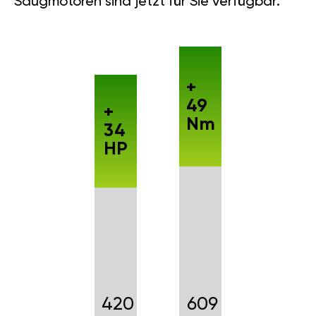
Saugmotoren sind jetzt für Sie verfügbar.
+
49
+
Nm
34
HP
420
609