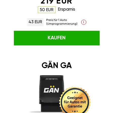
219 EUR
Ersparnis
50 EUR
Preis für 1 Auto
43 EUR
i
(Umprogrammierung)
KAUFEN
GÄN GA