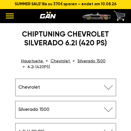
SUMMER SALE! Bis zu 370€ sparen – endet am 10.08.26
CHIPTUNING CHEVROLET
SILVERADO 6.2I (420 PS)
Hauptseite
Chevrolet
Silverado 1500
6.2i (420PS)
Chevrolet
Silverado 1500