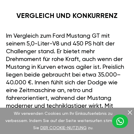
VERGLEICH UND KONKURRENZ
Im Vergleich zum Ford Mustang GT mit
seinem 5,0-Liter-V8 und 450 PS hält der
Challenger stand. Er bietet mehr
Drehmoment für rohe Kraft, auch wenn der
Mustang in Kurven etwas agiler ist. Preislich
liegen beide gebraucht bei etwa 35.000–
40.000 €. Innen fühlt sich der Dodge wie
eine Zeitmaschine an, retro und
fahrerorientiert, während der Mustang
moderner und techniklastiger wirkt. Mit
unserem GÄN GT-Modul können Sie die
Wir verwenden Cookies um Ihr Einkaufserlebnis zu
verbessern. Indem Sie auf der Seite weitersurfen stimmen
Leistung Ihres Challengers jedoch sicher an
Sie
DER COOKIE-NUTZUNG
zu.
die des Konkurrenten anpassen.