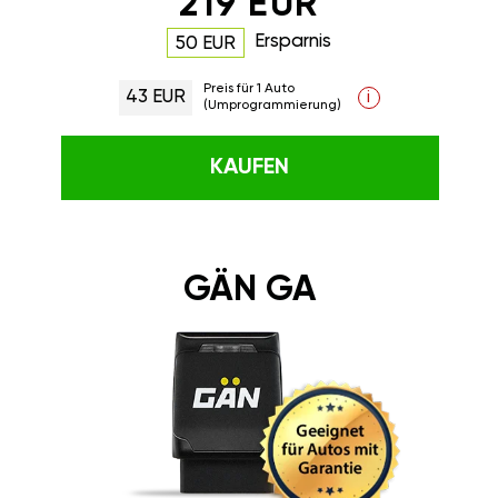
219 EUR
Ersparnis
50 EUR
Preis für 1 Auto
43 EUR
i
(Umprogrammierung)
KAUFEN
GÄN GA