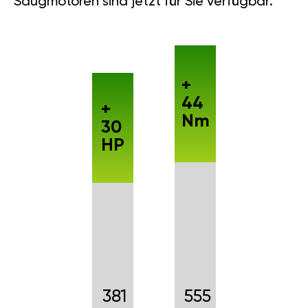
Saugmotoren sind jetzt für Sie verfügbar.
+
44
+
Nm
30
HP
381
555