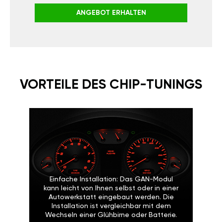
ANGEBOT ERHALTEN
VORTEILE DES CHIP-TUNINGS
Einfache Installation: Das GAN-Modul
kann leicht von Ihnen selbst oder in einer
Autowerkstatt eingebaut werden. Die
Installation ist vergleichbar mit dem
Wechseln einer Glühbirne oder Batterie.