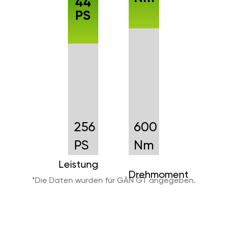
44
PS
256
600
PS
Nm
Leistung
Drehmoment
*Die Daten wurden für GÄN GT angegeben.