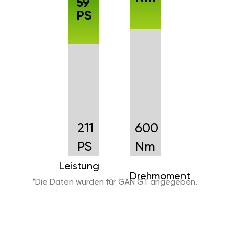
59
PS
211
600
PS
Nm
Leistung
Drehmoment
*Die Daten wurden für GÄN GT angegeben.