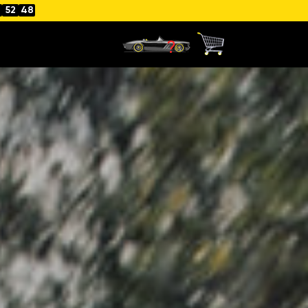
52
45