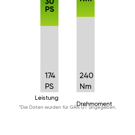
30
PS
174
240
PS
Nm
Leistung
Drehmoment
*Die Daten wurden für GÄN GT angegeben.