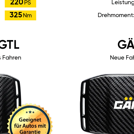
220
Leistun
PS
325
Drehmoment
Nm
GTL
GÄ
s Fahren
Neue Fah