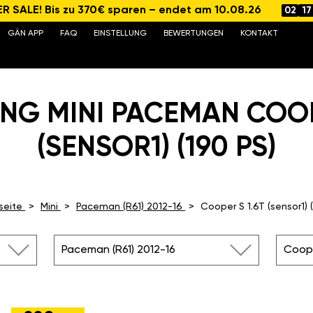
 SALE! Bis zu 370€ sparen – endet am 10.08.26
02
17
GÄN APP
FAQ
EINSTELLUNG
BEWERTUNGEN
KONTAKT
NG MINI PACEMAN COOP
(SENSOR1) (190 PS)
seite
Mini
Paceman (R61) 2012-16
Cooper S 1.6T (sensor1) 
Paceman (R61) 2012-16
Coope