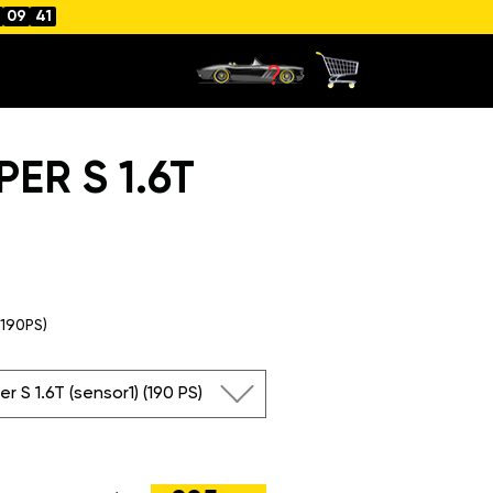
09
41
ER S 1.6T
(190PS)
r S 1.6T (sensor1) (190 PS)