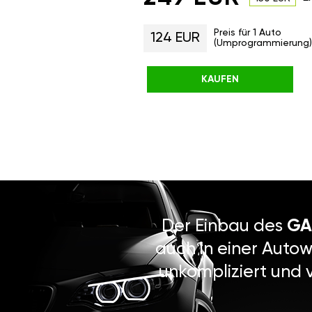
Preis für 1 Auto
124 EUR
(Umprogrammierung)
KAUFEN
Der Einbau des
GA
auch in einer Autow
unkompliziert und 