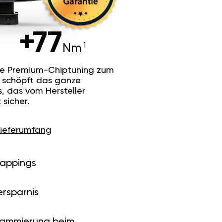
+77
Nm
he Premium-Chiptuning zum
Es schöpft das ganze
s, das vom Hersteller
sicher.
Lieferumfang
Mappings
ersparnis
rammierung beim