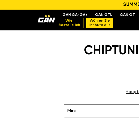
SUMMER
GÄN GA/GA+
GÄN GTL
GÄN GT
Wie
Wählen Sie
Bestelle Ich
Ihr Auto Aus
CHIPTUNI
Haupt
Mini