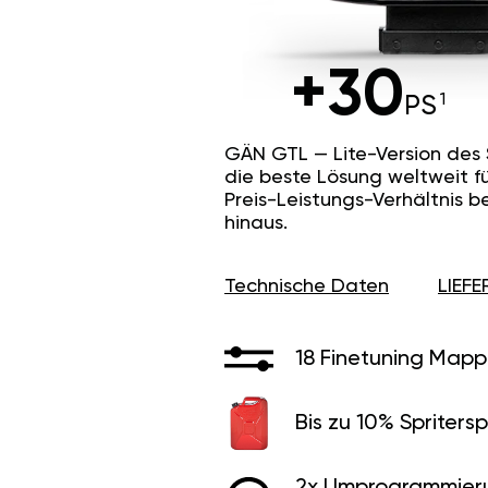
+30
PS
GÄN GTL — Lite-Version des
die beste Lösung weltweit f
Preis-Leistungs-Verhältnis b
hinaus.
Technische Daten
LIEF
18 Finetuning Mapp
Bis zu 10% Spritersp
2x Umprogrammier