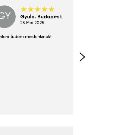
GY
GE
Gyula. Budapest
Gerha
Regen
25 Mai 2025
02 Juni 
nlani tudom mindenkinek!
Absolut zu empfehlen
fühlt sich agiler und sp