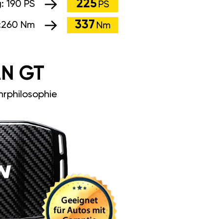
225
g:
190 PS
PS
337
:
260 Nm
Nm
N GT
rphilosophie