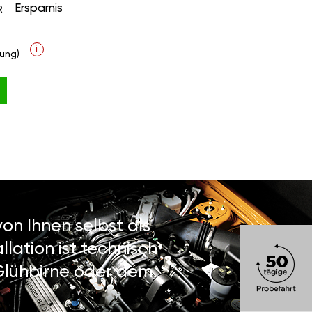
Ersparnis
R
i
ung)
on Ihnen selbst als
lation ist technisch
 Glühbirne oder dem