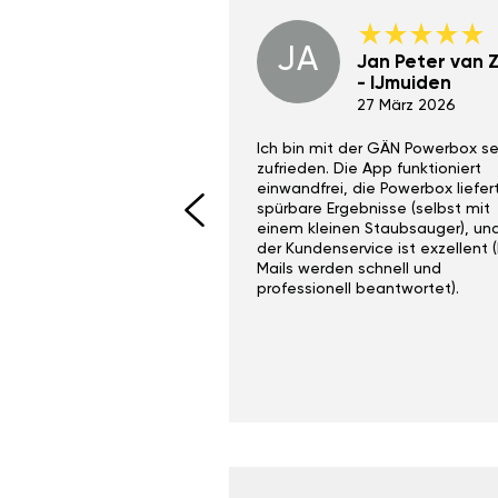
JA
Dino Wilmot New
Jan Peter van Zi
York
- IJmuiden
29 Dez 2023
27 März 2026
ith the Gan Ga +
Ich bin mit der GÄN Powerbox se
I would recommend this
zufrieden. Die App funktioniert
yone. Gan tuning is
einwandfrei, die Powerbox liefer
 unlike the crappy ones
spürbare Ergebnisse (selbst mit
 on Ebay.
einem kleinen Staubsauger), un
der Kundenservice ist exzellent (
Mails werden schnell und
professionell beantwortet).