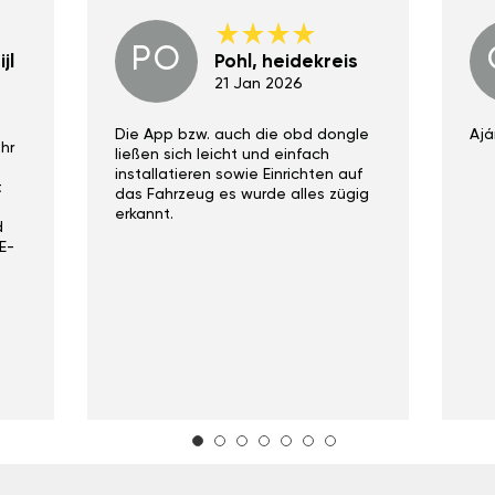
PO
jl
Pohl, heidekreis
21 Jan 2026
Die App bzw. auch die obd dongle
Ajá
hr
ließen sich leicht und einfach
installatieren sowie Einrichten auf
t
das Fahrzeug es wurde alles zügig
erkannt.
d
E-