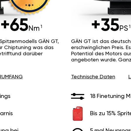
+65
+35
Nm
PS
 Spitzenmodells GÄN GT,
GÄN GT ist das deutsc
ür Chiptuning was das
erschwinglichen Preis. 
etrifftund darüber
Potential des Motors au
angeboten wurde. Ganz 
ERUMFANG
Technische Daten
ings
18 Finetuning 
arnis
Bis zu 15% Sprit
ung bei
5 mal Neuprog