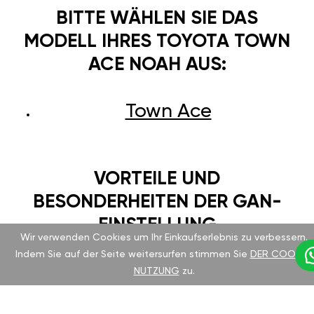
BITTE WÄHLEN SIE DAS
MODELL IHRES TOYOTA TOWN
ACE NOAH AUS:
Town Ace
VORTEILE UND
BESONDERHEITEN DER GAN-
EINSTELLUNG
Wir verwenden Cookies um Ihr Einkaufserlebnis zu verbessern.
Indem Sie auf der Seite weitersurfen stimmen Sie
DER COOKIE-
Toyota Town Ace Noah ist seit langem für seine
NUTZUNG
zu.
Zuverlässigkeit und Komfort bekannt. Das
Chiptuning des deutschen Herstellers GAN hilft