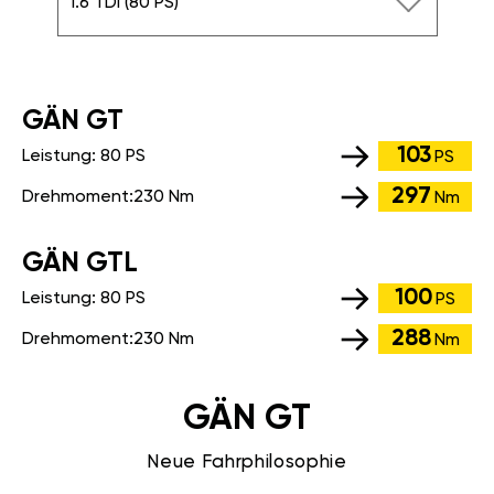
1.6 TDI (80 PS)
GÄN GT
103
Leistung:
80 PS
PS
297
Drehmoment:
230 Nm
Nm
GÄN GTL
100
Leistung:
80 PS
PS
288
Drehmoment:
230 Nm
Nm
GÄN GT
Neue Fahrphilosophie