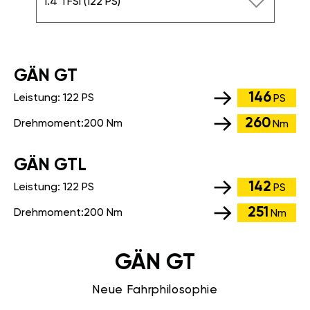
1.4 TFSI (122 PS)
GÄN GT
146
Leistung:
122 PS
PS
260
Drehmoment:
200 Nm
Nm
GÄN GTL
142
Leistung:
122 PS
PS
251
Drehmoment:
200 Nm
Nm
GÄN GT
Neue Fahrphilosophie