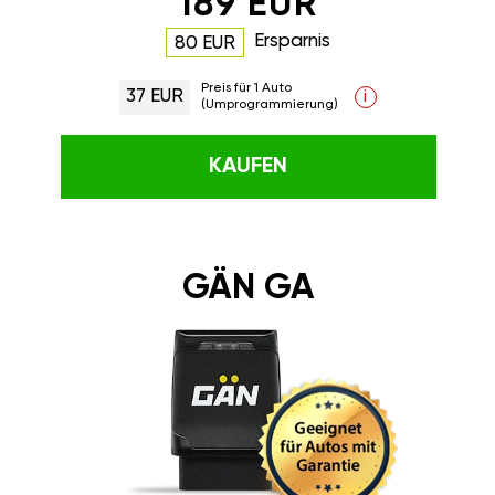
189 EUR
Ersparnis
80 EUR
Preis für 1 Auto
37 EUR
i
(Umprogrammierung)
KAUFEN
GÄN GA