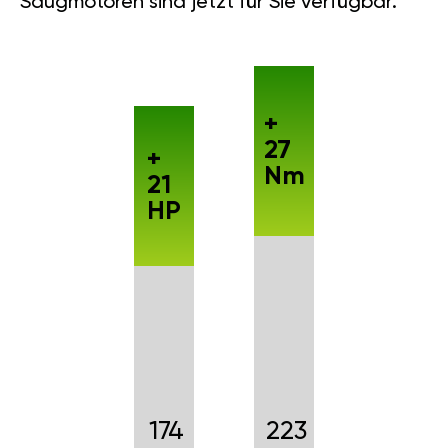
Saugmotoren sind jetzt für Sie verfügbar.
+
27
+
Nm
21
HP
174
223