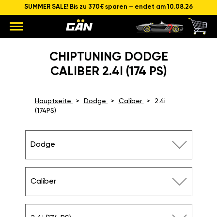
SUMMER SALE! Bis zu 370€ sparen – endet am 10.08.26
CHIPTUNING DODGE
CALIBER 2.4I (174 PS)
Hauptseite
Dodge
Caliber
2.4i
(174PS)
Dodge
Caliber