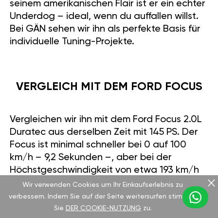
seinem amerikanischen Flair ist er ein echter
Underdog – ideal, wenn du auffallen willst.
Bei GÄN sehen wir ihn als perfekte Basis für
individuelle Tuning-Projekte.
VERGLEICH MIT DEM FORD FOCUS
Vergleichen wir ihn mit dem Ford Focus 2.0L
Duratec aus derselben Zeit mit 145 PS. Der
Focus ist minimal schneller bei 0 auf 100
km/h – 9,2 Sekunden –, aber bei der
Höchstgeschwindigkeit von etwa 193 km/h
sind sie gleichauf. Der Verbrauch liegt bei
Wir verwenden Cookies um Ihr Einkaufserlebnis zu
beiden zwischen 7,1 und 7,5 Litern pro 100
verbessern. Indem Sie auf der Seite weitersurfen stimmen
km. Gebrauchtpreise in Deutschland
Sie
DER COOKIE-NUTZUNG
zu.