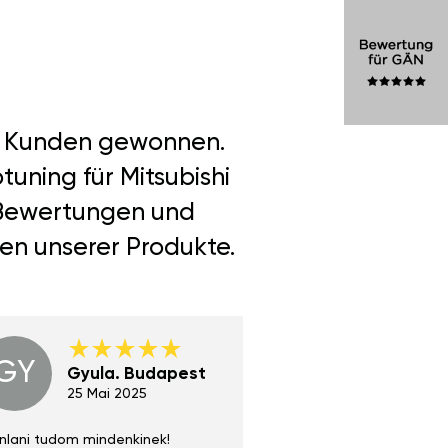
er Kunden gewonnen.
uning für Mitsubishi
e Bewertungen und
len unserer Produkte.
GY
GE
Gyula. Budapest
Gerha
Regen
25 Mai 2025
02 Juni 
nlani tudom mindenkinek!