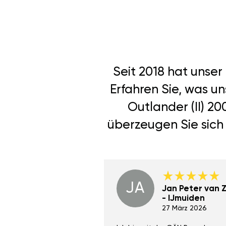
Seit 2018 hat unse
Erfahren Sie, was u
Outlander (II) 2
überzeugen Sie sich 
JA
Dino Wilmot New
Jan Peter van Zi
York
- IJmuiden
29 Dez 2023
27 März 2026