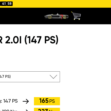
41
58
.0I (147 PS)
147 PS)
165
g:
147 PS
PS