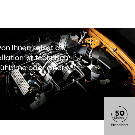
on Ihnen selbst als
lation ist technisch
ühbirne oder einer