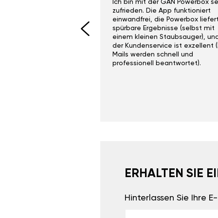
ith the Gan Ga +
Ich bin mit der GÄN Powerbox se
I would recommend this
zufrieden. Die App funktioniert
yone. Gan tuning is
einwandfrei, die Powerbox liefer
 unlike the crappy ones
spürbare Ergebnisse (selbst mit
 on Ebay.
einem kleinen Staubsauger), un
der Kundenservice ist exzellent (
Mails werden schnell und
professionell beantwortet).
ERHALTEN SIE 
Hinterlassen Sie Ihre 