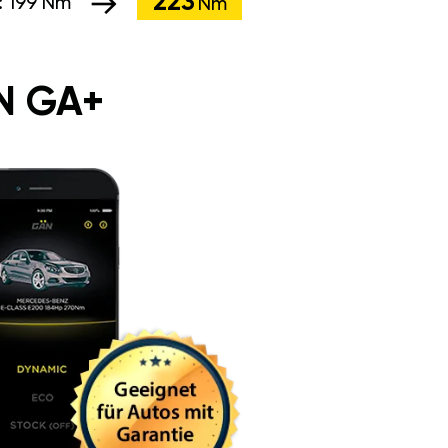
223
:
199 Nm
Nm
N GA+