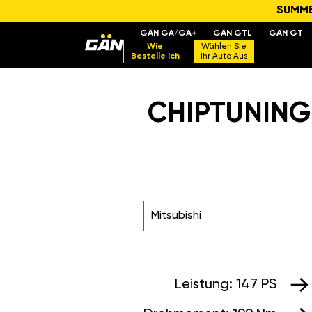
SUMMER
GÄN GA/GA+
GÄN GTL
GÄN GT
Wie
Wählen Sie
Bestelle Ich
Ihr Auto Aus
CHIPTUNING 
Mitsubishi
Leistung:
147 PS