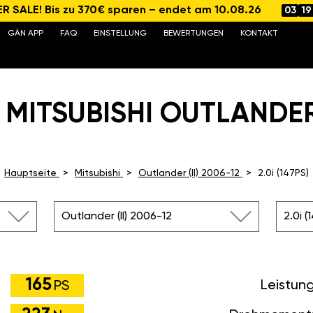
 SALE! Bis zu 370€ sparen – endet am 10.08.26
03
19
GÄN APP
FAQ
EINSTELLUNG
BEWERTUNGEN
KONTAKT
MITSUBISHI OUTLANDER 2
Hauptseite
Mitsubishi
Outlander (II) 2006-12
2.0i (147PS)
Outlander (II) 2006-12
2.0i (
165
Leistun
PS