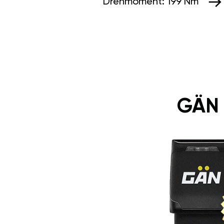
Drehmoment:
199 Nm
GÄN