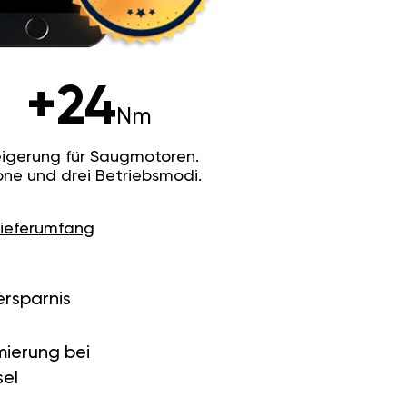
+24
Nm
igerung für Saugmotoren.
ne und drei Betriebsmodi.
Lieferumfang
ersparnis
ierung bei
el