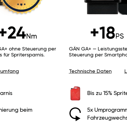
+24
+18
Nm
PS
GA+ ohne Steuerung per
GÄN GA+ — Leistungsste
ür Spritersparnis.
Steuerung per Smartpho
erumfang
Technische Daten
arnis
Bis zu 15% Sprit
ierung beim
5x Umprogramm
Fahrzeugwechs