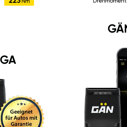
223
Drehmoment
Nm
GÄ
 GA