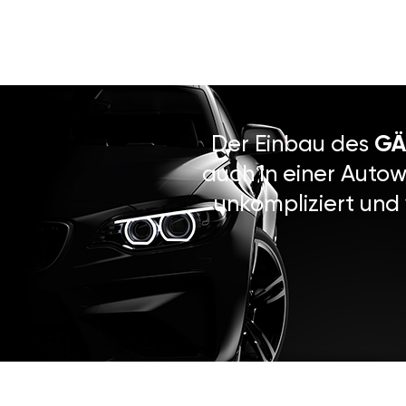
Der Einbau des
GÄ
auch in einer Autow
unkompliziert und