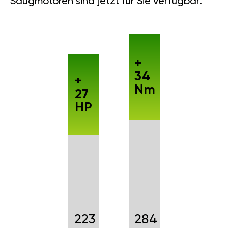
Saugmotoren sind jetzt für Sie verfügbar.
+
34
+
Nm
27
HP
223
284