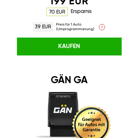
199 EUR
Ersparnis
70 EUR
Preis für 1 Auto
39 EUR
i
(Umprogrammierung)
KAUFEN
GÄN GA