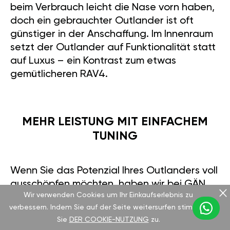
beim Verbrauch leicht die Nase vorn haben,
doch ein gebrauchter Outlander ist oft
günstiger in der Anschaffung. Im Innenraum
setzt der Outlander auf Funktionalität statt
auf Luxus – ein Kontrast zum etwas
gemütlicheren RAV4.
MEHR LEISTUNG MIT EINFACHEM
TUNING
Wenn Sie das Potenzial Ihres Outlanders voll
ausschöpfen möchten, haben wir bei GÄN
Wir verwenden Cookies um Ihr Einkaufserlebnis zu
Tuning die perfekte Lösung für Sie. Unser
verbessern. Indem Sie auf der Seite weitersurfen stimmen
GAN GT-Modul lässt sich in unter 15 Minuten
Sie
DER COOKIE-NUTZUNG
zu.
einbauen und steigert die Leistung um bis zu