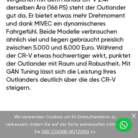
Verglichen mit dem Honda CR-V 2.4i
derselben Ära (166 PS) steht der Outlander
gut da. Er bietet etwas mehr Drehmoment
und dank MIVEC ein dynamischeres
Fahrgefühl. Beide Modelle verbrauchen
ähnlich viel und liegen gebraucht preislich
zwischen 5.000 und 8.000 Euro. Während
der CR-V etwas hochwertiger wirkt, punktet
der Outlander mit Raum und Robustheit. Mit
GÄN Tuning lässt sich die Leistung Ihres
Outlanders deutlich über die des CR-V
steigern.
GÄN TUNING: MEHR POWER, MEHR
Wir verwenden Cookies um Ihr Einkaufserlebnis zu
KONTROLLE
verbessern. Indem Sie auf der Seite weitersurfen stimmen
Sie
DER COOKIE-NUTZUNG
zu.