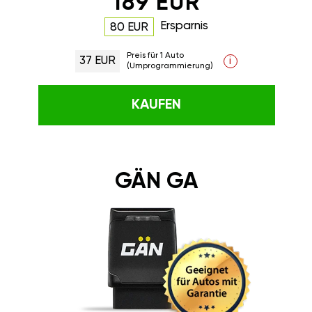
189 EUR
Ersparnis
80 EUR
Preis für 1 Auto
37 EUR
i
(Umprogrammierung)
KAUFEN
GÄN GA