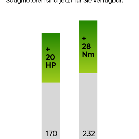
Saugmotoren sind jetzt für Sie verfügbar.
+
28
+
Nm
20
HP
170
232