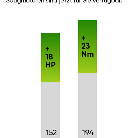
Saugmotoren sind jetzt für Sie verfügbar.
+
23
+
Nm
18
HP
152
194