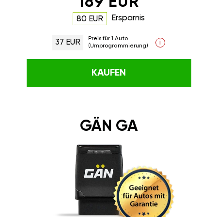
189 EUR
Ersparnis
80 EUR
Preis für 1 Auto
37 EUR
i
(Umprogrammierung)
KAUFEN
GÄN GA