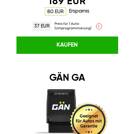
189 EUR
Ersparnis
80 EUR
Preis für 1 Auto
37 EUR
i
(Umprogrammierung)
KAUFEN
GÄN GA