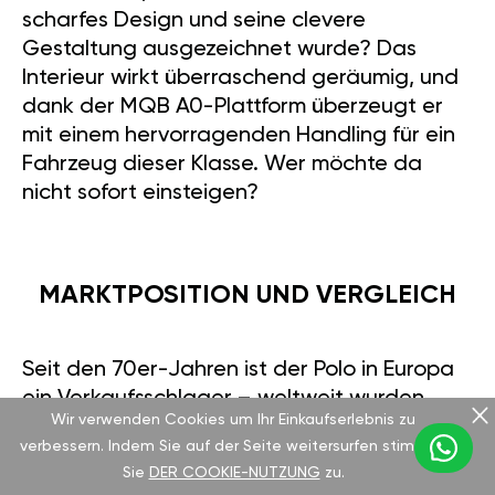
scharfes Design und seine clevere
Gestaltung ausgezeichnet wurde? Das
Interieur wirkt überraschend geräumig, und
dank der MQB A0-Plattform überzeugt er
mit einem hervorragenden Handling für ein
Fahrzeug dieser Klasse. Wer möchte da
nicht sofort einsteigen?
MARKTPOSITION UND VERGLEICH
Seit den 70er-Jahren ist der Polo in Europa
ein Verkaufsschlager – weltweit wurden
Wir verwenden Cookies um Ihr Einkaufserlebnis zu
über 18 Millionen Einheiten verkauft, und die
verbessern. Indem Sie auf der Seite weitersurfen stimmen
sechste Generation erreichte bis 2023 die
Sie
DER COOKIE-NUTZUNG
zu.
Marke von 2 Millionen. Besonders in