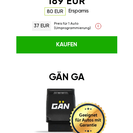
189 EUR
Ersparnis
80 EUR
Preis für 1 Auto
37 EUR
i
(Umprogrammierung)
KAUFEN
GÄN GA