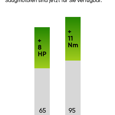
Saugmotoren sind jetzt für Sie verfügbar.
+
11
+
Nm
8
HP
65
95