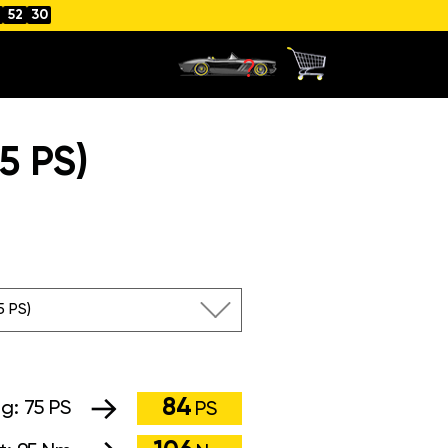
52
29
5 PS)
75 PS)
84
ng:
75 PS
PS