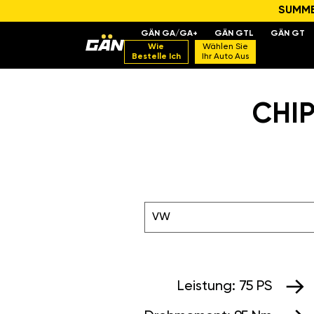
SUMMER
GÄN GA/GA+
GÄN GTL
GÄN GT
Wie
Wählen Sie
Bestelle Ich
Ihr Auto Aus
CHIP
VW
Leistung:
75 PS