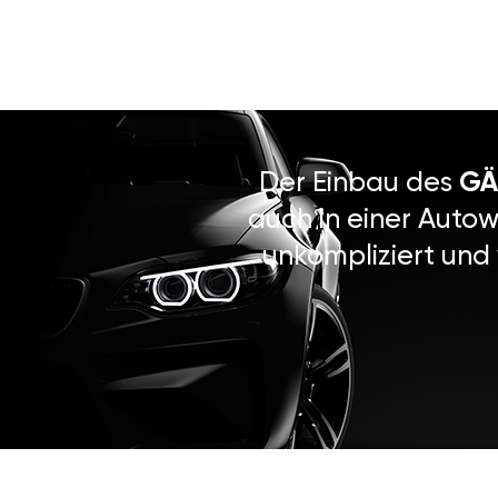
Der Einbau des
GÄ
auch in einer Autow
unkompliziert und