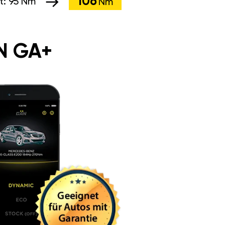
106
t:
95 Nm
Nm
N GA+