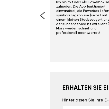
ith the Gan Ga +
Ich bin mit der GÄN Powerbox se
I would recommend this
zufrieden. Die App funktioniert
yone. Gan tuning is
einwandfrei, die Powerbox liefer
 unlike the crappy ones
spürbare Ergebnisse (selbst mit
 on Ebay.
einem kleinen Staubsauger), un
der Kundenservice ist exzellent (
Mails werden schnell und
professionell beantwortet).
ERHALTEN SIE 
Hinterlassen Sie Ihre 