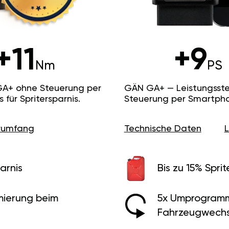
+11
+9
Nm
PS
GA+ ohne Steuerung per
GÄN GA+ — Leistungsste
ür Spritersparnis.
Steuerung per Smartpho
erumfang
Technische Daten
arnis
Bis zu 15% Sprit
ierung beim
5x Umprogramm
Fahrzeugwechs