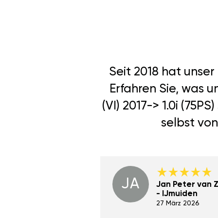
Seit 2018 hat unse
Erfahren Sie, was 
(VI) 2017-> 1.0i (75
selbst von
JA
Dino Wilmot New
Jan Peter van Zi
York
- IJmuiden
29 Dez 2023
27 März 2026