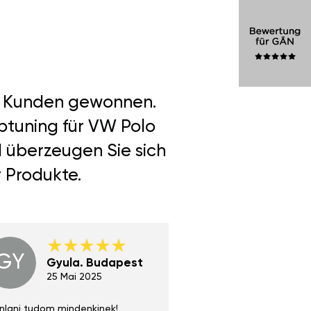
er Kunden gewonnen.
ptuning für VW Polo
d überzeugen Sie sich
r Produkte.
GY
GE
Gyula. Budapest
Gerha
Regen
25 Mai 2025
02 Juni 
nlani tudom mindenkinek!