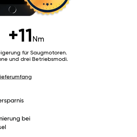
+11
Nm
igerung für Saugmotoren.
ne und drei Betriebsmodi.
Lieferumfang
ersparnis
ierung bei
el