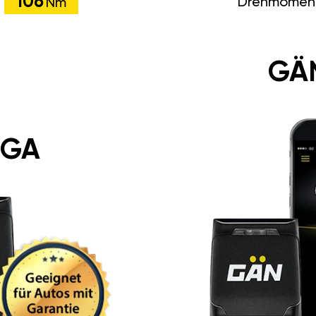
106
Drehmomen
Nm
GÄ
 GA