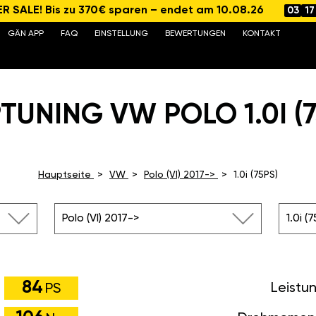
 SALE! Bis zu 370€ sparen – endet am 10.08.26
03
17
GÄN APP
FAQ
EINSTELLUNG
BEWERTUNGEN
KONTAKT
TUNING VW POLO 1.0I (7
Hauptseite
VW
Polo (VI) 2017->
1.0i (75PS)
Polo (VI) 2017->
1.0i (
84
Leistu
PS