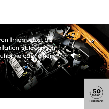
on Ihnen selbst als
lation ist technisch
ühbirne oder einer