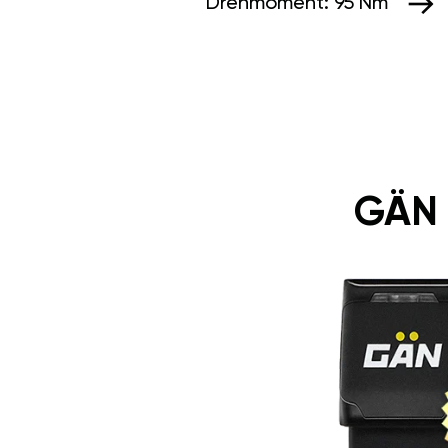
Drehmoment:
95 Nm
GÄN