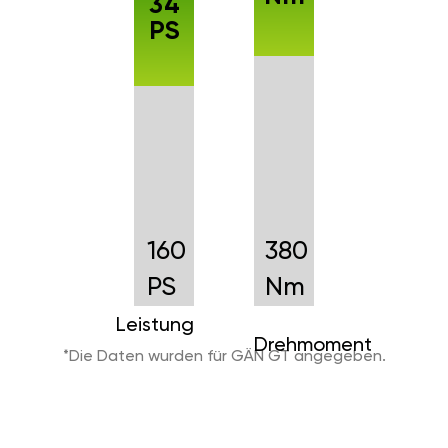
34
PS
160
380
PS
Nm
Leistung
Drehmoment
*Die Daten wurden für GÄN GT angegeben.